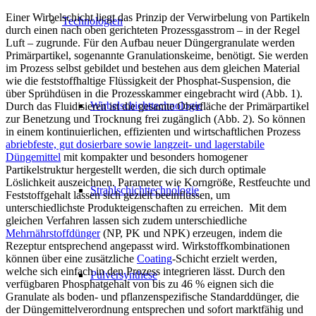
Einer Wirbelschicht liegt das Prinzip der Verwirbelung von Partikeln
Technologien
durch einen nach oben gerichteten Prozessgasstrom – in der Regel
Luft – zugrunde. Für den Aufbau neuer Düngergranulate werden
Primärpartikel, sogenannte Granulationskeime, benötigt. Sie werden
im Prozess selbst gebildet und bestehen aus dem gleichen Material
wie die feststoffhaltige Flüssigkeit der Phosphat-Suspension, die
über Sprühdüsen in die Prozesskammer eingebracht wird (Abb. 1).
Wirbelschichttechnologie
Durch das Fluidisieren ist die gesamte Oberfläche der Primärpartikel
zur Benetzung und Trocknung frei zugänglich (Abb. 2). So können
in einem kontinuierlichen, effizienten und wirtschaftlichen Prozess
abriebfeste, gut dosierbare sowie langzeit- und lagerstabile
Düngemittel
mit kompakter und besonders homogener
Partikelstruktur hergestellt werden, die sich durch optimale
Löslichkeit auszeichnen. Parameter wie Korngröße, Restfeuchte und
Strahlschichttechnologie
Feststoffgehalt lassen sich gezielt beeinflussen, um
unterschiedlichste Produkteigenschaften zu erreichen. Mit dem
gleichen Verfahren lassen sich zudem unterschiedliche
Mehrnährstoffdünger
(NP, PK und NPK) erzeugen, indem die
Rezeptur entsprechend angepasst wird. Wirkstoffkombinationen
können über eine zusätzliche
Coating
-Schicht erzielt werden,
welche sich einfach in den Prozess integrieren lässt. Durch den
Pulversynthese
verfügbaren Phosphatgehalt von bis zu 46 % eignen sich die
Granulate als boden- und pflanzenspezifische Standarddünger, die
der Düngemittelverordnung entsprechen und sofort marktfähig und