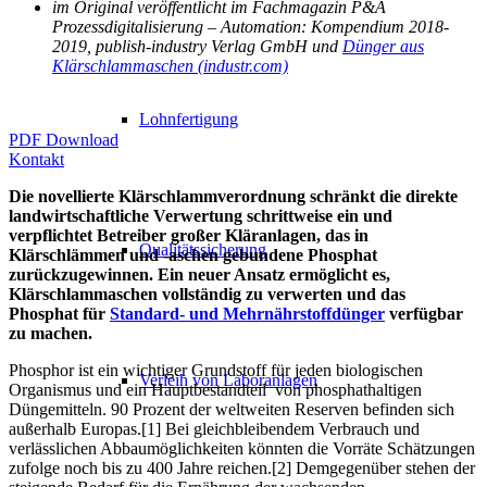
im Original veröffentlicht im Fachmagazin P&A
Prozessdigitalisierung – Automation: Kompendium 2018-
2019, publish-industry Verlag GmbH und
Dünger aus
Klärschlammaschen (industr.com)
Lohnfertigung
PDF Download
Kontakt
Die novellierte Klärschlammverordnung schränkt die direkte
landwirtschaftliche Verwertung schrittweise ein und
verpflichtet Betreiber großer Kläranlagen, das in
Qualitätssicherung
Klärschlämmen und -aschen gebundene Phosphat
zurückzugewinnen. Ein neuer Ansatz ermöglicht es,
Klärschlammaschen vollständig zu verwerten und das
Phosphat für
Standard- und Mehrnährstoffdünger
verfügbar
zu machen.
Phosphor ist ein wichtiger Grundstoff für jeden biologischen
Verleih von Laboranlagen
Organismus und ein Hauptbestandteil von phosphathaltigen
Düngemitteln. 90 Prozent der weltweiten Reserven befinden sich
außerhalb Europas.[1] Bei gleichbleibendem Verbrauch und
verlässlichen Abbaumöglichkeiten könnten die Vorräte Schätzungen
zufolge noch bis zu 400 Jahre reichen.[2] Demgegenüber stehen der