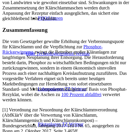
von Landwirten wie gewohnt einsetzbar sind. Schwankungen in der
Zusammensetzung der Klärschlammaschen werden durch
Anpassung der Rezeptur einfach ausgeglichen, das sichert eine
PHOS4green
gleichbleibend hohe Qualität.
Zusammenfassung
Die vom Gesetzgeber gewollte Erhöhung der Verbrennungsquote
für Klärschlamm und die Verpflichtung zur
Phosphor-
Rückgewinnung
zwingt die Betreiber großer Kläranlagen zur
Glatt Technologiezentrum Weimar
langfristigen Neuplanung ihrer Entsorgung. Die Herausforderung
besteht darin, Phosphor zu wirtschaftlichen Bedingungen nicht nur
zurückzugewinnen, sondern in einem ökonomisch sinnvollen
Prozess auch einer nachhaltigen Kreislaufnutzung zuzuführen. Das
vorgestellte Verfahren eignet sich bereits unter heutigen
Marktbedingungen zur Herstellung von sofort einsetzbaren
Laboranlagen TZ Weimar
Standard- und Mehrkomponentendüngern auf Basis von Phosphat-
Rezyklat, wobei die Aschen zu
100 Prozent abfallfrei
verwertet
werden können.
[1] Verordnung zur Neuordnung der Klärschlammverordnung
(AbfKlärV über die Verwertung von Klärschlamm,
Klärschlammgemisch und Klärschlammkompost) –
Pilotanlagen TZ Weimar
Bundesgesetzblatt, Jahrgang 2017 Teil I Nr. 65, ausgegeben zu
Bonn am 2. Oktober 2017, Seite 3.465ff