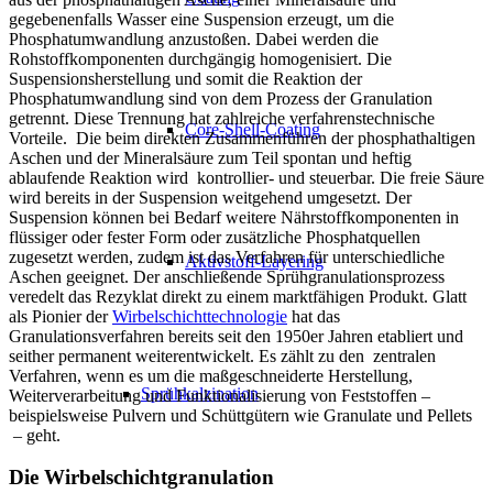
gegebenenfalls Wasser eine Suspension erzeugt, um die
Phosphatumwandlung anzustoßen. Dabei werden die
Rohstoffkomponenten durchgängig homogenisiert. Die
Suspensionsherstellung und somit die Reaktion der
Phosphatumwandlung sind von dem Prozess der Granulation
getrennt. Diese Trennung hat zahlreiche verfahrenstechnische
Core-Shell-Coating
Vorteile. Die beim direkten Zusammenführen der phosphathaltigen
Aschen und der Mineralsäure zum Teil spontan und heftig
ablaufende Reaktion wird kontrollier- und steuerbar. Die freie Säure
wird bereits in der Suspension weitgehend umgesetzt. Der
Suspension können bei Bedarf weitere Nährstoffkomponenten in
flüssiger oder fester Form oder zusätzliche Phosphatquellen
zugesetzt werden, zudem ist das Verfahren für unterschiedliche
Aktivstoff-Layering
Aschen geeignet. Der anschließende Sprühgranulationsprozess
veredelt das Rezyklat direkt zu einem marktfähigen Produkt. Glatt
als Pionier der
Wirbelschichttechnologie
hat das
Granulationsverfahren bereits seit den 1950er Jahren etabliert und
seither permanent weiterentwickelt. Es zählt zu den zentralen
Verfahren, wenn es um die maßgeschneiderte Herstellung,
Sprühkalzination
Weiterverarbeitung und Funktionalisierung von Feststoffen –
beispielsweise Pulvern und Schüttgütern wie Granulate und Pellets
– geht.
Die Wirbelschichtgranulation