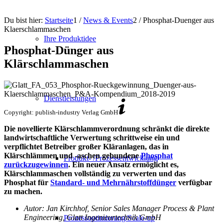
Du bist hier:
Startseite
1
/
News & Events
2
/
Phosphat-Duenger aus
Klaerschlammaschen
Ihre Produktidee
Phosphat-Dünger aus
Klärschlammaschen
Dienstleistungen
Copyright: publish-industry Verlag GmbH
Die novellierte Klärschlammverordnung schränkt die direkte
landwirtschaftliche Verwertung schrittweise ein und
verpflichtet Betreiber großer Kläranlagen, das in
Klärschlämmen und -aschen gebundene
Phosphat
Produkt- /Prozessentwicklung
zurückzugewinnen
. Ein neuer Ansatz ermöglicht es,
Klärschlammaschen vollständig zu verwerten und das
Phosphat für
Standard- und Mehrnährstoffdünger
verfügbar
zu machen.
Autor: Jan Kirchhof, Senior Sales Manager Process & Plant
Engineering, Glatt Ingenieurtechnik GmbH
Prozessoptimierung/Scale-up