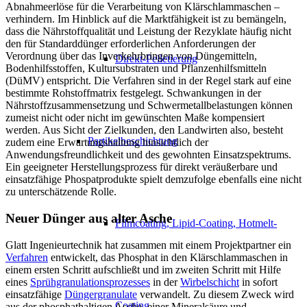
Abnahmeerlöse für die Verarbeitung von Klärschlammaschen –
verhindern. Im Hinblick auf die Marktfähigkeit ist zu bemängeln,
dass die Nährstoffqualität und Leistung der Rezyklate häufig nicht
den für Standarddünger erforderlichen Anforderungen der
Verordnung über das Inverkehrbringen von Düngemitteln,
Direkt-Pelletierung
Bodenhilfsstoffen, Kultursubstraten und Pflanzenhilfsmitteln
(DüMV) entspricht. Die Verfahren sind in der Regel stark auf eine
bestimmte Rohstoffmatrix festgelegt. Schwankungen in der
Nährstoffzusammensetzung und Schwermetallbelastungen können
zumeist nicht oder nicht im gewünschten Maße kompensiert
werden. Aus Sicht der Zielkunden, den Landwirten also, besteht
Partikelbeschichtung
zudem eine Erwartungshaltung hinsichtlich der
Anwendungsfreundlichkeit und des gewohnten Einsatzspektrums.
Ein geeigneter Herstellungsprozess für direkt veräußerbare und
einsatzfähige Phospatprodukte spielt demzufolge ebenfalls eine nicht
zu unterschätzende Rolle.
Neuer Dünger aus alter Asche
Filmcoating, Lipid-Coating, Hotmelt-
Glatt Ingenieurtechnik hat zusammen mit einem Projektpartner ein
Verfahren
entwickelt, das Phosphat in den Klärschlammaschen in
einem ersten Schritt aufschließt und im zweiten Schritt mit Hilfe
eines
Sprühgranulationsprozesses
in der
Wirbelschicht
in sofort
einsatzfähige
Düngergranulate
verwandelt. Zu diesem Zweck wird
Coating
aus der phosphathaltigen Asche, einer Mineralsäure und