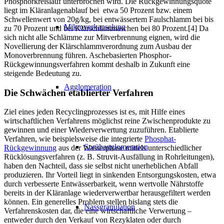
Phosphorkreislauf unterbrochen wird. Die Rückgewinnungsquote
liegt im Kläranlagenablauf bei etwa 50 Prozent bzw. einem
Schwellenwert von 20g/kg, bei entwässertem Faulschlamm bei bis
Mikroverkapselung
zu 70 Prozent und bei Klärschlammaschen bei 80 Prozent.[4] Da
sich nicht alle Schlämme zur Mitverbrennung eignen, wird die
Novellierung der Klärschlammverordnung zum Ausbau der
Monoverbrennung führen. Aschebasierten Phosphor-
Rückgewinnungsverfahren kommt deshalb in Zukunft eine
steigende Bedeutung zu.
Agglomeration
Die Schwächen etablierter Verfahren
Ziel eines jeden Recyclingprozesses ist es, mit Hilfe eines
wirtschaftlichen Verfahrens möglichst reine Zwischenprodukte zu
gewinnen und einer Wiederverwertung zuzuführen. Etablierte
Verfahren, wie beispielsweise die integrierte
Phosphat-
Sprühagglomeration
Rückgewinnung
aus der Wasserphase mittels unterschiedlicher
Rücklösungsverfahren (z. B. Struvit-Ausfällung in Rohrleitungen),
haben den Nachteil, dass sie selbst nicht unerheblichen Abfall
produzieren. Ihr Vorteil liegt in sinkenden Entsorgungskosten, etwa
durch verbesserte Entwässerbarkeit, wenn wertvolle Nährstoffe
bereits in der Kläranlage wiederverwertbar herausgefiltert werden
können. Ein generelles Problem stellen bislang stets die
Nassgranulation
Verfahrenskosten dar, die eine wirtschaftliche Verwertung –
entweder durch den Verkauf von Rezyklaten oder durch