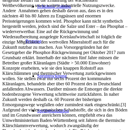
steigende Bedarf für die Ernährung der wachsenden
Weltbevölkerung sowie weitere industrielle Nutzungszwecke.
Schulung/Training
Andere Annahmen gehen deshalb davon aus, dass es in den
nächsten 40 bis 80 Jahren zu Engpässen und enormen
Preissteigerungen kommen wird. Phosphor kann nicht synthetisch
hergestellt werden, jedoch sind die Salze und Ester – das Phosphat –
wiederverwertbar. Eine auf die Rückgewinnung und
Wiederaufbereitung ausgelegte Kreislaufwirtschaft ist folglich die
Prozesse
einzige Möglichkeit, den wertvollen Mineralstoff auch für die
Zukunft nutzbar zu machen. Aus Vorsorgegründen hat der
Gesetzgeber die Phosphor-Rückgewinnung per Oktober 2017 zum
Grundsatz erklärt. Innerhalb der nächsten fünf Jahre müssen die
Betreiber großer Kläranlagen (Städte > 50.000 Einwohner)
Konzepte erarbeiten, wie sie den knappen Rohstoff aus
Klärschlämmen und thermischer Verwertung zurückgewinnen
Sprühtrocknung
wollen. Sie stellen zwar nur sechs Prozent der kommunalen
Kläranlagen, behandeln aber über 60 Prozent des in Deutschland
anfallenden Abwassers. Darüber müssen die Entsorger die direkte
bodenbezogene Verwertung schrittweise zurückfahren. In naher
Zukunft werden deshalb ca. 60 Prozent der bisherigen
Entsorgungswege wegfallen oder zumindest stark eingeschränkt.[3]
Aufgrund der vielen organischen Schadstoffe, die sich in den Böden
Sprühgranulation
und im Grundwasser anreichern können, empfiehlt etwa das
Umweltministerium Baden-Württemberg seit Jahren die thermische
Klärschlammverwertung, wodurch zwangsläufig der