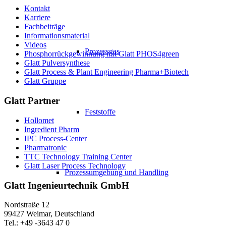
Kontakt
Karriere
Fachbeiträge
Informationsmaterial
Videos
Prozessgas
Phosphorrückgewinnung mit Glatt PHOS4green
Glatt Pulversynthese
Glatt Process & Plant Engineering Pharma+Biotech
Glatt Gruppe
Glatt Partner
Feststoffe
Hollomet
Ingredient Pharm
IPC Process-Center
Pharmatronic
TTC Technology Training Center
Glatt Laser Process Technology
Prozessumgebung und Handling
Glatt Ingenieurtechnik GmbH
Nordstraße 12
99427 Weimar, Deutschland
Tel.: +49 -3643 47 0